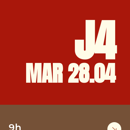
J4
MAR 28.04
9h